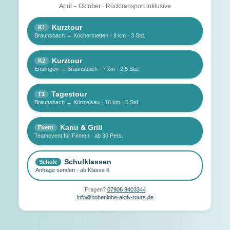
April – Oktober · Rücktransport inklusive
Kurztour
K1
Braunsbach → Kocherstetten · 9 km · 3 Std.
Kurztour
K2
Enslingen → Braunsbach · 7 km · 2,5 Std.
Tagestour
T1
Braunsbach → Künzelsau · 16 km · 5 Std.
Kanu & Grill
Event
Teamevent für Firmen · ab 30 Pers.
Schulklassen
Schule
Anfrage senden · ab Klasse 6
Fragen?
07906 9403344
info@hohenlohe-aktiv-tours.de