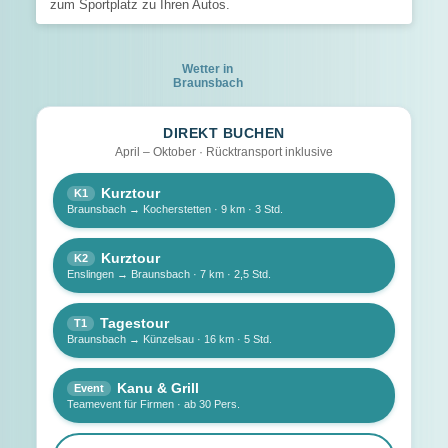
zum Sportplatz zu Ihren Autos.
Wetter in
Braunsbach
DIREKT BUCHEN
April – Oktober · Rücktransport inklusive
Kurztour
K1
Braunsbach → Kocherstetten · 9 km · 3 Std.
Kurztour
K2
Enslingen → Braunsbach · 7 km · 2,5 Std.
Tagestour
T1
Braunsbach → Künzelsau · 16 km · 5 Std.
Kanu & Grill
Event
Teamevent für Firmen · ab 30 Pers.